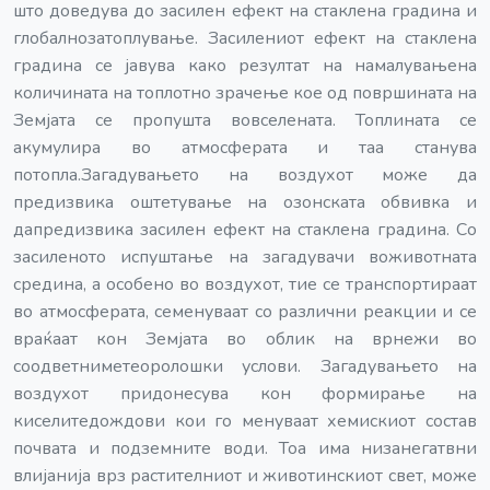
што доведува до засилен ефект на стаклена градина и
глобалнозатоплување. Засилениот ефект на стаклена
градина се јавува како резултат на намалувањена
количината на топлотно зрачење кое од површината на
Земјата се пропушта вовселената. Топлината се
акумулира во атмосферата и таа станува
потопла.Загадувањето на воздухот може да
предизвика оштетување на озонската обвивка и
дапредизвика засилен ефект на стаклена градина. Со
засиленото испуштање на загадувачи воживотната
средина, а особено во воздухот, тие се транспортираат
во атмосферата, семенуваат со различни реакции и се
враќаат кон Земјата во облик на врнежи во
соодветниметеоролошки услови. Загадувањето на
воздухот придонесува кон формирање на
киселитедождови кои го менуваат хемискиот состав
почвата и подземните води. Тоа има низанегатвни
влијанија врз растителниот и животинскиот свет, може