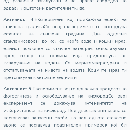
од различни загадувачи и ќе прават споредба на
здрави и
оштетени растителни ткива.
Активност 4.
Експеримент кој прикажува ефект на
стаклена градина
Со овој експеримент се потврдува
ефектот на стаклена градина. Два одделни
стаклени
садови, во кои се наоѓа вода и коцки мраз,
едниот поклопен со стаклен затворач, се
поставуваат
пред извор на топлина која придонесува во
испарување на водата. Се мери
температурата и
отстапувањата на нивото на водата. Коцките мраз ги
претставуваат
светските ледници.
Активност 5.
Експеримент кој го докажува процесот на
фотосинтеза и ослободување на кислород
Со овој
експеримент се докажува интензитетот на
искористеност на кислород. Под две
стаклени ѕвона се
поставуваат запалени свеќи, но под едното стаклено
ѕвоно се поставува и
растителен примерок кој би