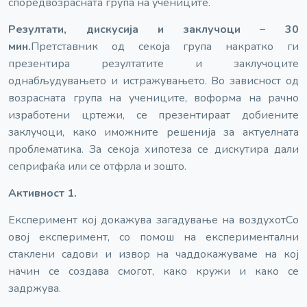
според
возрасната група на учениците.
Резултати, дискусија и заклучоци – 30
мин.
Претставник од секоја група накратко ги
презентира резултатите и заклучоците
од
набљудувањето и истражувањето. Во зависност од
возрасната група на учениците, во
форма на рачно
изработени цртежи, се презентираат добиените
заклучоци, како и
можните решенија за актуелната
проблематика. За секоја хипотеза се дискутира дали
се
прифаќа или се отфрла и зошто.
Активност 1.
Експеримент кој докажува загадување на воздухот
Со
овој експеримент, со помош на експериментални
стаклени садови и извор на чад
докажуваме на кој
начин се создава смогот, како кружи и како се
задржува.