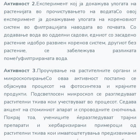
Активност 2.
Експеримент кој ја докажува улогата на
растенијата во прочистувањето на водата
Со овој
експеримент ја докажуваме улогата на кореновиот
систем во филтрацијата на
водата во почвата. Со
додавање вода во одделни садови, едниот со засадено
растение и
добро развиен коренов систем, другиот без
растение, се забележува разликата
помеѓу
филтрираната вода.
Активност 3.
Проучување на растителните органи и
микроскопирање
Со оваа активност постапно се
објаснува процесот на фотосинтеза и крајните
продукти. Под
светлосен микроскоп се разгледуваат
растителни ткива кои учествуваат во процесот. Се
дава
акцент на стоминиот апарат и спроводните снопчиња.
Покрај тоа, учениците ќе
разгледуваат трајни
препарати и хербаризирани примероци од
растителни ткива кои имаат
оштетувања предизвикани