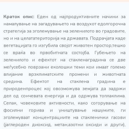
Краток опис:
Еден од најпродуктивните начини за
намалување на загадувањето на воздухот едолгорочна
стратегија за зголемување на зеленилото во градовите,
но и на целататериторија на државата. Подрачјата каде
вегетацијата го изгубила својот животен простор,тешко
се враќа во првобитната состојба. Губењето на
зеленилото и ефектот на стакленаградина се две
меѓусебно поврзани еколошки теми кои имаат големо
влијание врзклиматските промени и животната
средина. Ефектот на стаклена градина е
природенпроцес кој овозможува земјата да задржи
дел од сончевата енергија и да одржува топлаклима.
Сепак, човековите активности, како согорување на
фосилни горива и уништување нашумите, ги
зголемуваат концентрациите на стакленички гасови
(јаглероден диоксид, метан,азотни оксиди и други),