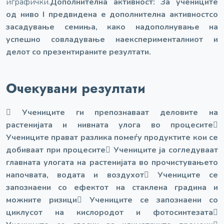
и
графички.
Дополнителна активност: За учениците
од ниво I предвидена е дополнителна активност
со
засадување семиња, како надополнување на
успешно совладување на
експерименталниот и
делот со презентираните резултати.
Очекувани резултати
 Учениците ги препознаваат деловите на
растенијата и нивната улога во процесите

Учениците прават разлика помеѓу продуктите кои се
добиваат при процесите
 Учениците ја согледуваат
главната улогата на растенијата во прочистувањето
на
почвата, водата и воздухот
 Учениците се
запознаени со ефектот на стаклена градина и
можните ризици
 Учениците се запознаени со
циклусот на кислородот и фотосинтезата
