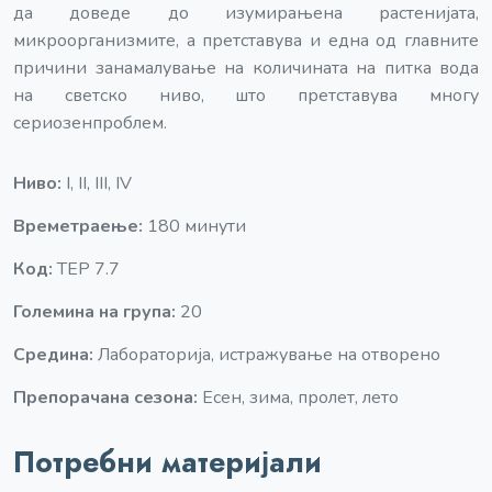
да доведе до изумирањена растенијата,
микроорганизмите, а претставува и една од главните
причини занамалување на количината на питка вода
на светско ниво, што претставува многу
сериозенпроблем.
Ниво:
I, II, III, IV
Времетраење:
180 минути
Код:
TEP 7.7
Големина на група:
20
Средина:
Лабораторија, истражување на отворено
Препорачана сезона:
Есен, зима, пролет, лето
Потребни материјали