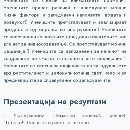
Учениците се свесни за климатските промени

Учениците прават разлика и наведуваат можни
ризик фактори и загадувачи на
почвата, водата и
воздухот
 Учениците претставуваат и анализираат
вредности од мерења со инструменти
 Учениците
се запознаени со киселите дождови и факторите кои
влијаат за нивно
создавање. Се претставуваат можни
решенија.
 Учениците се запознаени за начинот на
создавање на смогот и неговото штетно
влијание.

Учениците се свесни за влијанието на загадувањето
врз растителниот и целокупниот
жив свет, како и за
предизвиците за справување со загадувачите.
Презентација на резултати
1. Фотографии
2. Шематски приказ
3. Табели
4.
Цртежи
5. Пополнети работни листови