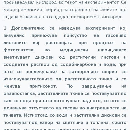
произведувал кислород во текот на експериментот. Се
мери
временскиот период на горењето на свеќите што
ја дава разликата на создаден и
искористен кислород.

Дополнително се изведува експеримент кој
визуелно прикажува присуство на гасови
во
листовите кај растенијата при процесот на
фотосинтеза: во медицински шприцови
се
вметнуваат дискови од растителни листови и
соодветен раствор од сода
бикарбона и вода, при
што со повлекување на затворениот шприц се
извлекуваат
гасовите од растителното ткиво и се
менува притисокот. По завршување на
оваа
постапка, растителните ткива се поставуваат во
сад со вода при што потонуваат на
дното, со што се
докажува отсуството на гасови во внатрешноста на
ткивата. Истиот
сад со вода и растителни дискови се
поставува под извор на светлина и топлина, со
што
одново се отпочнува процесот на фотосинтеза и