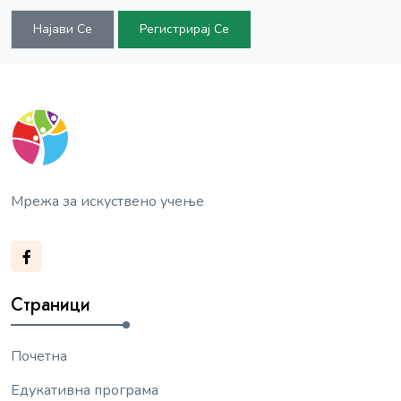
Најави Се
Регистрирај Се
Мрежа за искуствено учење
Страници
Почетна
Едукативна програма