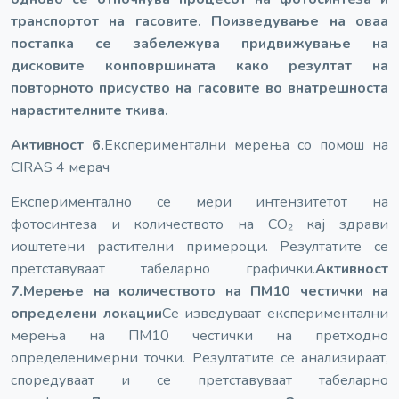
транспортот на гасовите. По
изведување на оваа
постапка се забележува придвижување на
дисковите кон
површината како резултат на
повторното присуство на гасовите во внатрешноста
на
растителните ткива.
Активност 6.
Експериментални мерења со помош на
CIRAS 4 мерач
Експериментално се мери интензитетот на
фотосинтеза и количеството на СО₂ кај здрави
и
оштетени растителни примероци. Резултатите се
претставуваат табеларно графички.
Активност
7.
Мерење на количеството на ПМ10 честички на
определени локации
Се изведуваат експериментални
мерења на ПМ10 честички на претходно
определени
мерни точки. Резултатите се анализираат,
споредуваат и се претставуваат табеларно