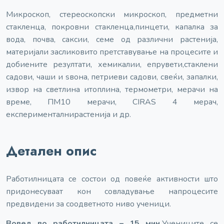
Микроскоп, стереоскопски микроскоп, предметни
стакленца, покровни стакленца,
пинцети, капалка за
вода, почва, саксии, семе од различни растенија,
материјали за
сликовито претставување на процесите и
добиените резултати, хемикалии, епрувети,
стаклени
садови, чаши и ѕвона, петриеви садови, свеќи, запалки,
извор на светлина и
топлина, термометри, мерачи на
време, ПМ10 мерачи, CIRAS 4 мерач,
експериментални
растенија и др.
Детален опис
Работилницата се состои од повеќе активности што
придонесуваат кон совладување на
процесите
предвидени за соодветното ниво ученици.
Вовед во работилницата – 15 мин.
Учениците се