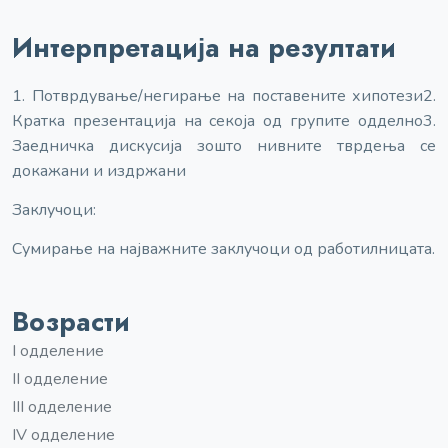
Интерпретација на резултати
1. Потврдување/негирање на поставените хипотези
2.
Кратка презентација на секоја од групите одделно
3.
Заедничка дискусија зошто нивните тврдења се
докажани и издржани
Заклучоци:
Сумирање на најважните заклучоци од работилницата.
Возрасти
I одделение
II одделение
III одделение
IV одделение