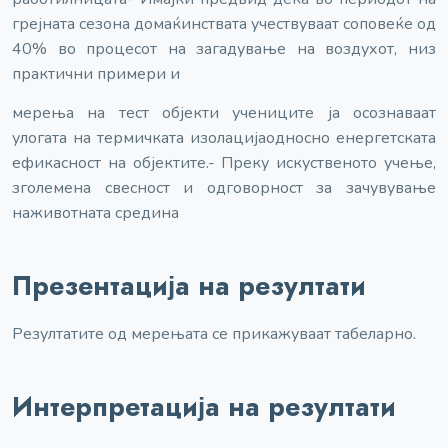
грејната сезона домаќинствата учествуваат со
повеќе од
40% во процесот на загадување на воздухот, низ
практични примери и
мерења на тест објекти учениците ја осознаваат
улогата на термичката изолација
односно енергетската
ефикасност на објектите.
- Преку искуственото учење,
зголемена свесност и одговорност за зачувување
на
животната средина
Презентација на резултати
Резултатите од мерењата се прикажуваат табеларно.
Интерпретација на резултати