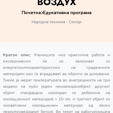
ВОЗДУХ
Почетна
Едукативна програма
Народна техника - Скопје
Краток опис:
Учениците низ практична работа и
експерименти ќе се запознаат со
енергетскитекарактеристики на градежните
материјали кои се вградуваат во објекти за домување.
Тиеќе ја мерат температурата во внатрешноста на три
модели на куќи (еден неизолиранобјект, другиот
објект стандардно изолиран со дебелина на
изолациониот материјалd = 10 cm, и третиот објект со
иновативни изолационен материјал од лесен
перлитенведралит бетон). Во текот на работилницата