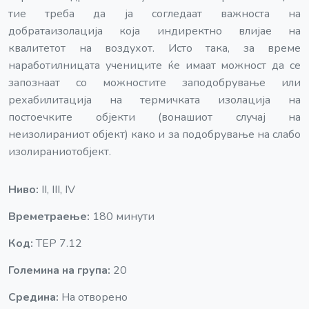
тие треба да ја согледаат важноста на
добратаизолација која индиректно влијае на
квалитетот на воздухот. Исто така, за време
наработилницата учениците ќе имаат можност да се
запознаат со можностите заподобрување или
рехабилитација на термичката изолација на
постоечките објекти (вонашиот случај на
неизолираниот објект) како и за подобрување на слабо
изолираниотобјект.
Ниво:
II, III, IV
Времетраење:
180 минути
Код:
TEP 7.12
Големина на група:
20
Средина:
На отворено