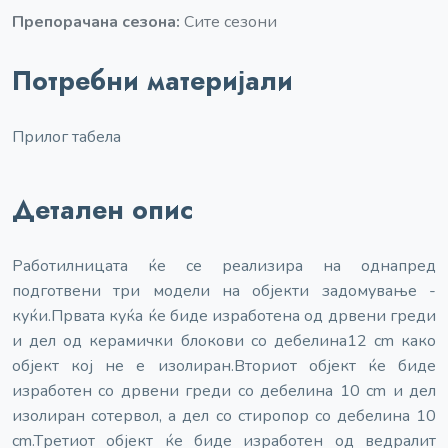
Препорачана сезона:
Сите сезони
Потребни материјали
Прилог табела
Детален опис
Работилницата ќе се реализира на однапред
подготвени три модели на објекти за
домување -
куќи.
Првата куќа ќе биде изработена од дрвени греди
и дел од керамички блокови со дебелина
12 cm како
објект кој не е изолиран.
Вториот објект ќе биде
изработен со дрвени греди со дебелина 10 cm и дел
изолиран со
тервол, а дел со стиропор со дебелина 10
cm.
Tретиот објект ќе биде изработен од ведралит