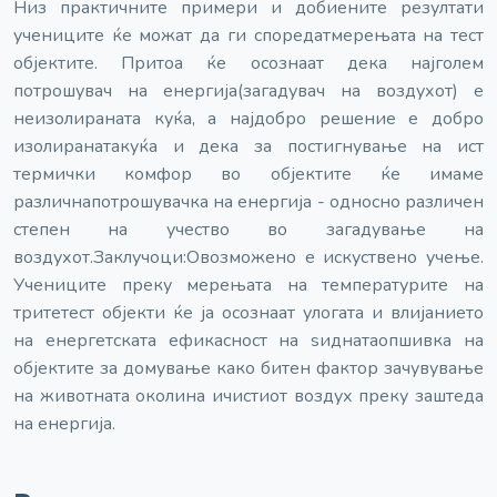
Низ практичните примери и добиените резултати
учениците ќе можат да ги споредат
мерењата на тест
објектите. Притоа ќе осознаат дека најголем
потрошувач на енергија
(загадувач на воздухот) е
неизолираната куќа, а најдобро решение е добро
изолираната
куќа и дека за постигнување на ист
термички комфор во објектите ќе имаме
различна
потрошувачка на енергија - односно различен
степен на учество во загадување на
воздухот.
Заклучоци:
Овозможено е искуствено учење.
Учениците преку мерењата на температурите на
трите
тест објекти ќе ја осознаат улогата и влијанието
на енергетската ефикасност на ѕидната
опшивка на
објектите за домување како битен фактор зачувување
на животната околина и
чистиот воздух преку заштеда
на енергија.