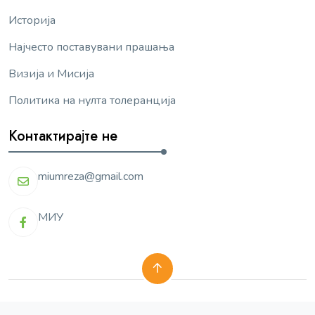
Историја
Најчесто поставувани прашања
Визија и Мисија
Политика на нулта толеранција
Контактирајте не
miumreza@gmail.com
МИУ
© miu.mk 2024 | Сите права се задржани