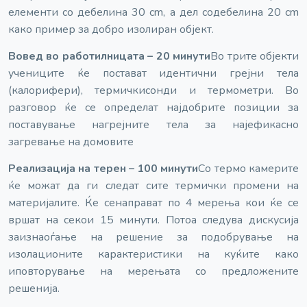
елементи со дебелина 30 cm, а дел со
дебелина 20 cm
како пример за добро изолиран објект.
Вовед во работилницата – 20 минути
Во трите објекти
учениците ќе постават идентични грејни тела
(калорифери), термички
сонди и термометри. Во
разговор ќе се определат најдобрите позиции за
поставување на
грејните тела за најефикасно
загревање на домовите
Реализација на терен – 100 минути
Со термо камерите
ќе можат да ги следат сите термички промени на
материјалите. Ќе се
направат по 4 мерења кои ќе се
вршат на секои 15 минути. Потоа следува дискусија
за
изнаоѓање на решение за подобрување на
изолационите карактеристики на куќите како
и
повторување на мерењата со предложените
решенија.