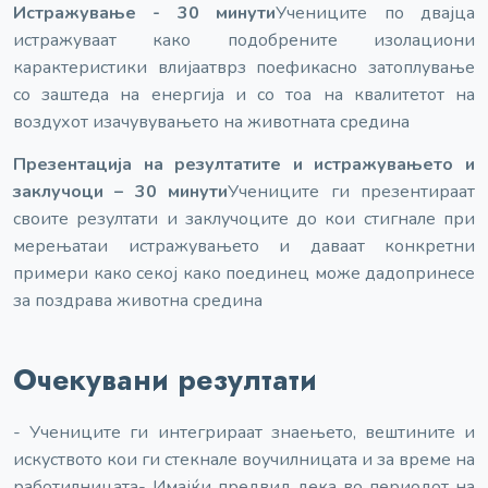
Истражување - 30 минути
Учениците по двајца
истражуваат како подобрените изолациони
карактеристики влијаат
врз поефикасно затоплување
со заштеда на енергија и со тоа на квалитетот на
воздухот и
зачувувањето на животната средина
Презентација на резултатите и истражувањето и
заклучоци – 30 минути
Учениците ги презентираат
своите резултати и заклучоците до кои стигнале при
мерењата
и истражувањето и даваат конкретни
примери како секој како поединец може да
допринесе
за поздрава животна средина
Очекувани резултати
- Учениците ги интегрираат знаењето, вештините и
искуството кои ги стекнале во
училницата и за време на
работилницата
- Имајќи предвид дека во периодот на