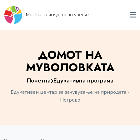
Мрежа за искуствено учење
ДОМОТ НА
МУВОЛОВКАТА
Почетна
Едукативна програма
Едукативен центар за зачувување на природата -
Негрево