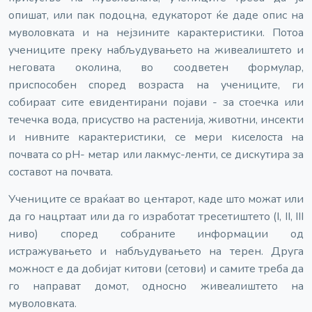
опишат, или пак подоцна, едукаторот ќе даде опис на
муволовката и на нејзините карактеристики. Потоа
учениците преку набљудувањето на живеалиштето и
неговата околина, во соодветен формулар,
приспособен според возраста на учениците, ги
собираат сите евидентирани појави - за стоечка или
течечка вода, присуство на растенија, животни, инсекти
и нивните карактеристики, се мери киселоста на
почвата со pH- метар или лакмус-ленти, се дискутира за
составот на почвата.
Учениците се враќаат во центарот, каде што можат или
да го нацртаат или да го изработат тресетиштето (I, II, III
ниво) според собраните информации од
истражувањето и набљудувањето на терен. Друга
можност е да добијат китови (сетови) и самите треба да
го направат домот, односно живеалиштето на
муволовката.