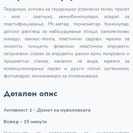
Терариум, китови за терариуми (стаклени тегли, тресет
- мов - свагнум), минибинокулари, апарат за
пластифицирање, Ph-метар, термометар, бинокулар,
детски двоглед за набљудување птици, самолепливо
пикадо, лакмус-лента, пластични садови, мрежа за
инсекти, пинцети, флакони, пластични епрувети,
петриевки, сталак за епрувети, рачни лупи, покровни и
предметни стакла, капалки за вода, мрежи за
колекционирање ларви и други ситни организми,
фотоапарат, миникамери за зголемување.
Детален опис
Активност 1 – Домот на муволовката
Вовед – 15 минути