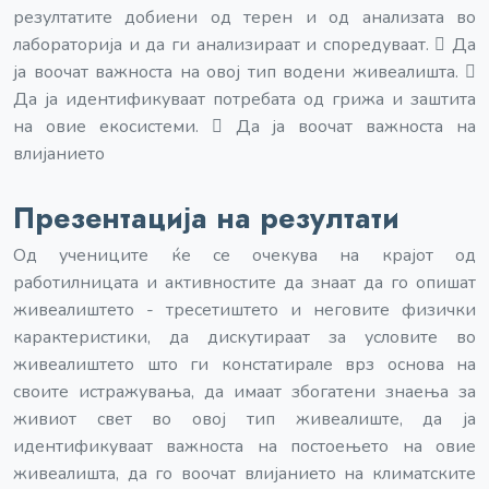
резултатите добиени од терен и од анализата во
лабораторија и да ги анализираат и споредуваат.  Да
ја воочат важноста на овој тип водени живеалишта. 
Да ја идентификуваат потребата од грижа и заштита
на овие екосистеми.  Да ја воочат важноста на
влијанието
Презентација на резултати
Од учениците ќе се очекува на крајот од
работилницата и активностите да знаат да го опишат
живеалиштето - тресетиштето и неговите физички
карактеристики, да дискутираат за условите во
живеалиштето што ги констатирале врз основа на
своите истражувања, да имаат збогатени знаења за
живиот свет во овој тип живеалиште, да ја
идентификуваат важноста на постоењето на овие
живеалишта, да го воочат влијанието на климатските