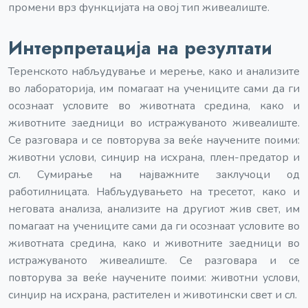
промени врз функцијата на овој тип живеалиште.
Интерпретација на резултати
Теренското набљудување и мерење, како и анализите
во лабораторија, им помагаат на учениците сами да ги
осознаат условите во животната средина, како и
животните заедници во истражуваното живеалиште.
Се разговара и се повторува за веќе научените поими:
животни услови, синџир на исхрана, плен-предатор и
сл.
Сумирање на најважните заклучоци од
работилницата. Набљудувањето на тресетот, како и
неговата анализа, анализите на другиот жив свет, им
помагаат на учениците сами да ги осознаат условите во
животната средина, како и животните заедници во
истражуваното живеалиште. Се разговара и се
повторува за веќе научените поими: животни услови,
синџир на исхрана, растителен и животински свет и сл.