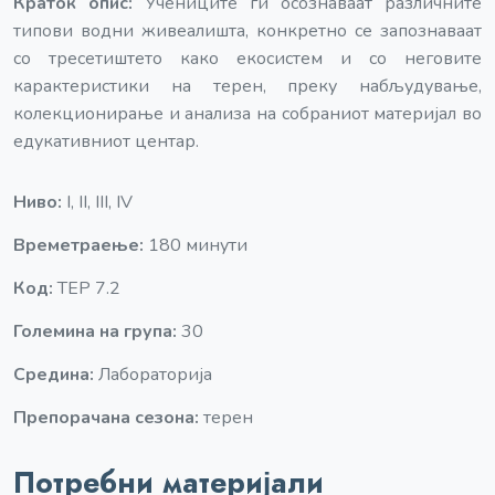
Краток опис:
Учениците ги осознаваат различните
типови водни живеалишта, конкретно се запознаваат
со тресетиштето како екосистем и со неговите
карактеристики на терен, преку набљудување,
колекционирање и анализа на собраниот материјал во
едукативниот центар.
Ниво:
I, II, III, IV
Времетраење:
180 минути
Код:
ТЕР 7.2
Големина на група:
30
Средина:
Лабораторија
Препорачана сезона:
терен
Потребни материјали