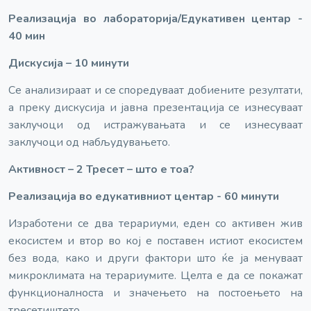
Реализација во лабораторија/Едукативен центар -
40 мин
Дискусија – 10 минути
Се анализираат и се споредуваат добиените резултати,
а преку дискусија и јавна презентација се изнесуваат
заклучоци од истражувањата и се изнесуваат
заклучоци од набљудувањето.
Активност – 2 Тресет – што е тоа?
Реализација во едукативниот центар - 60 минути
Изработени се два терариуми, еден со активен жив
екосистем и втор во кој е поставен истиот екосистем
без вода, како и други фактори што ќе ја менуваат
микроклимата на терариумите. Целта е да се покажат
функционалноста и значењето на постоењето на
тресетиштето.