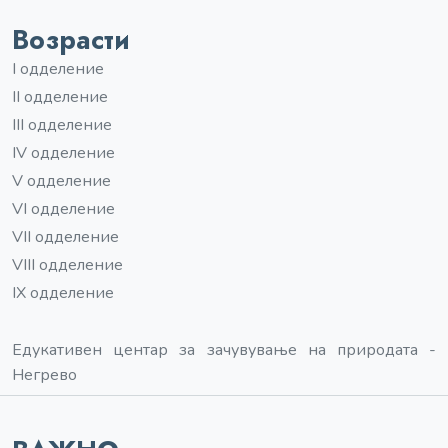
Возрасти
I одделение
II одделение
III одделение
IV одделение
V одделение
VI одделение
VII одделение
VIII одделение
IX одделение
Едукативен центар за зачувување на природата -
Негрево