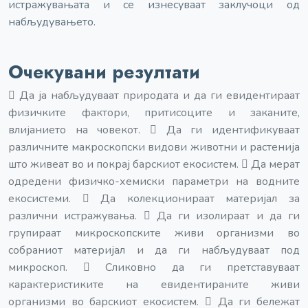
истражувањата и се изнесуваат заклучоци од
набљудувањето.
Очекувани резултати
 Да ја набљудуваат природата и да ги евидентираат
физичките фактори, притисоците и заканите,
влијанието на човекот.  Да ги идентификуваат
различните макроскопски видови животни и растенија
што живеат во и покрај барскиот екосистем.  Да мерат
одредени физичко-хемиски параметри на водните
екосистеми.  Да колекционираат материјал за
различни истражувања.  Да ги изолираат и да ги
групираат микроскопските живи организми во
собраниот материјал и да ги набљудуваат под
микроскоп.  Сликовно да ги претставуваат
карактеристиките на евидентираните живи
организми во барскиот екосистем.  Да ги бележат