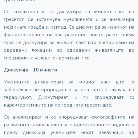
Се анализира и се дискутира за живиот свет во
тресетот. Се истакнува муволовката и се анализира
нејзината градба и изглед. Се дискутира за начинот на
функционирање на ова растение, зошто расте токму
тука, се дискутира за живиот свет што постои само на
одредени локации, во одредени живеалишта, во
специфични услови, ендемизам и сл.
Дискусија - 10 минути
Учениците дискутираат за живиот свет што го
забележале во природата и за она што се случува во
терариумот. Дискутираат и ги споредуваат со
карактеристиките на природното тресетиште.
Се анализираат и се споредуваат фотографиите на
различните живеалишта и евидентираните видови, а
преку дискусија учениците носат заклучоци од