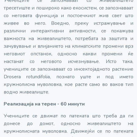
Учениците се запознаваат со живеалиштето
тресетиште и пошироко како екосистем, се запознаваат
со неговата функција и постоечкиот жив свет што
живее во него. Воедно, преку истражување и
различни интерактивни активности, се покажува
важноста на живеалиштето, потребата за заштита и
зачувување и влијанието на климатските промени врз
неговиот опстанок, односно какви промени ќе
настанат со неговото исчезнување. Исто така,
учениците се запознаваат со инсектојадното растение
Drosera rotundifolia, познато уште и под името
кружнолисна муволовка, кое расте само во ваков тип
водно живеалиште.
Реализација на терен - 60 минути
Учениците се движат по патеката што треба да ги
донесе до домот, односно живеалиштето на
кружнолисната муволовка. Движејќи се по патеката