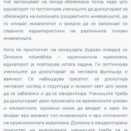
тие застануваат на секоја обележана точка, каде што
едукаторот ги поттикнува учениците да дискутираат за
обележјата на околината (соодветното живеалиште), да
го опишат локалитетот и воедно да се запознаат со
главните карактеристики на различните типови
живеалишта.
Кога ќе пристигнат на локацијата (Јудови ливади) со
Drossera rotundifolia – кружнолисна муволовка,
едукаторот ја повторува истата задача. Ги поттикнува
учениците да дискутираат за неговата функција и
важност. Се набљудува тресетот, се дискутира
неговиот изглед и структура и живиот свет што може
да се забележи и да се евидентира. Учениците треба
да дискутираат дали промената на временските услови
и климатските промени може да влијаат и како ќе
влијаат врз ваквиот тип живеалишта и врз опстанокот
на кружнолисната муволовка. Доколку е евидентирано
присуство на муволовката, учениците треба да ја